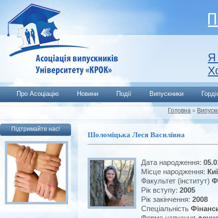
Я
Х
Про Асоціацію
Новини
Події
Випускники
Горд
Головна
»
Випуск
Підтримайте нас!
Шоломіцька Леся Василівна
Дата народження:
05.0
Місце народження:
Ки
Факультет (інститут)
Ф
Рік вступу:
2005
Рік закінчення:
2008
Спеціальність
Фінанси
Форма навчання
денн