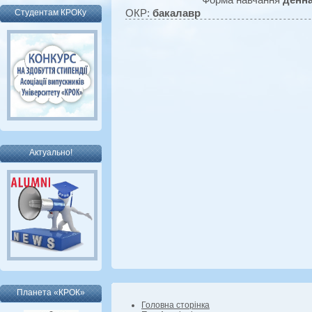
ОКР:
бакалавр
Студентам КРОКу
Актуально!
Планета «КРОК»
Головна сторінка