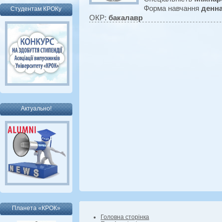
Форма навчання
денн
Студентам КРОКу
ОКР:
бакалавр
Актуально!
Планета «КРОК»
Головна сторінка