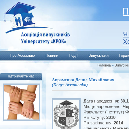
Я
Х
Про Асоціацію
Новини
Події
Випускники
Горд
Головна
»
Випускн
Підтримайте нас!
Авраменко Денис Михайлович
(Denys Avramenko)
Дата народження:
30.1
Місце народження:
Че
Факультет (інститут)
Ф
Рік вступу:
2010
Рік закінчення:
2014
Спеціальність
Міжнар