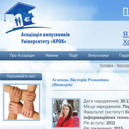
Я
Х
Про Асоціацію
Новини
Події
Випускники
Горд
Головна
»
Випуск
Підтримайте нас!
Агапова Вікторія Романівна
(Вікторія)
Дата народження:
30.1
Місце народження:
Пе
Факультет (інститут)
К
інформаційних техно
Рік вступу:
2011
Рік закінчення:
2015