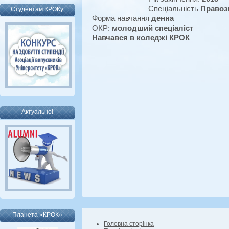
Спеціальність
Правоз
Студентам КРОКу
Форма навчання
денна
ОКР:
молодший спеціаліст
Навчався в коледжі КРОК
Актуально!
Планета «КРОК»
Головна сторінка